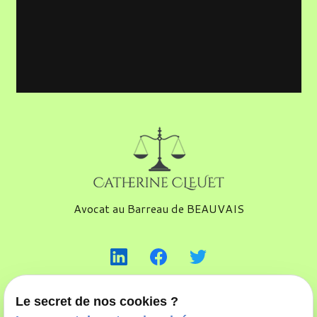
Avocat au Barreau de
BEAUVAIS
Le secret de nos cookies ?
1 rue d'Amiens - Bât. B App 007
place