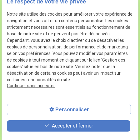
60000
BEAUVAIS
Le respect de votre vie privée
15 Place de Vohburg
Notre site utilise des cookies pour améliorer votre expérience de
place
navigation et vous offrir un contenu personnalisé. Les cookies
60600
CLERMONT ,FRANCE
strictement nécessaires sont essentiels au fonctionnement de
base de notre site et ne peuvent pas être désactivés.
03.44.50.80.75
Cependant, vous avez le choix d'activer ou de désactiver les
phone
cookies de personnalisation, de performance et de marketing
selon vos préférences. Vous pouvez modifier vos paramètres
de cookies à tout moment en cliquant sur le lien 'Gestion des
cookies' situé en bas de notre site. Veuillez noter que la
désactivation de certains cookies peut avoir un impact sur
SIRET : 41065274700065
certaines fonctionnalités du site.
Continuer sans accepter
Plan du site
Mentions légales
Personnaliser
Politique de confidentialité
Gestion des cookies
Accepter et fermer