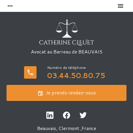
Panneau de gestion des cookies
more_horiz
menu
Avocat au Barreau de
BEAUVAIS
phone
03.44.50.80.75
Je prends rendez-vous
event
Beauvais
,
Clermont ,France